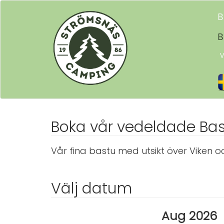
B
B
V
Boka vår vedeldade Ba
Vår fina bastu med utsikt över Viken och
Välj datum
Aug 2026