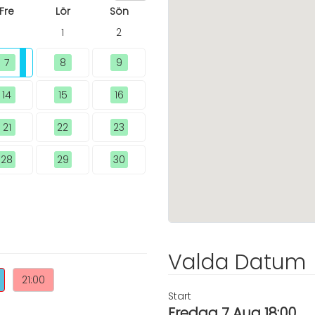
Fre
Lör
Sön
1
2
7
8
9
14
15
16
21
22
23
28
29
30
Valda Datum
21:00
Start
Fredag 7 Aug 18:00