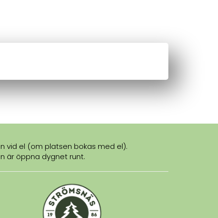
sen vid el (om platsen bokas med el).
en är öppna dygnet runt.