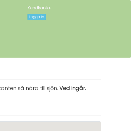
Kundkonto:
G
Logga in
nten så nära till sjön.
Ved ingår.