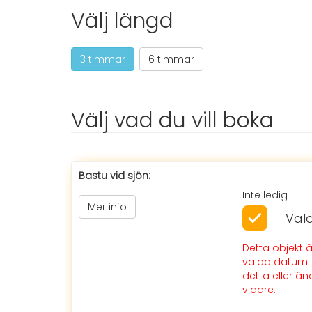
Välj längd
3 timmar
6 timmar
Välj vad du vill boka
Bastu vid sjön:
Inte ledig
Mer info
Val
Detta objekt är
valda datum. 
detta eller ä
vidare.