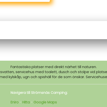
Fantastiska platser med direkt närhet till naturen.
dricksvatten, servicehus med toalett, dusch och stolpe vid plat
 med kylskåp, ugn och spishäll för de som önskar. Servicehus
Navigera till Strömsnäs Camping:
Eniro
-
Hitta
-
Google Maps