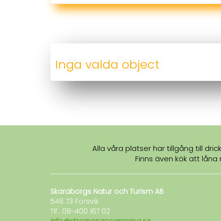
Inga valda object
Alla våra platser har tillgång till 
Finns även kök att låna
Skaraborgs Natur och Turism AB
546 73 Forsvik
Tlf.: 08-400 167 02