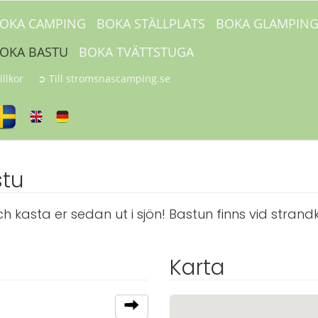
OKA CAMPING
BOKA STÄLLPLATS
BOKA GLAMPIN
OKA BASTU
BOKA TVÄTTSTUGA
illkor
➲ Till stromsnascamping.se
stu
 kasta er sedan ut i sjön! Bastun finns vid strandka
Karta