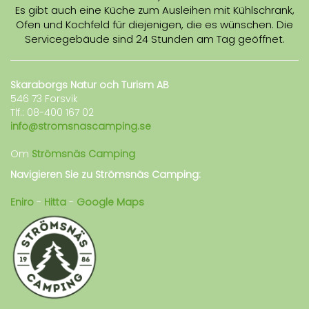
Es gibt auch eine Küche zum Ausleihen mit Kühlschrank,
Ofen und Kochfeld für diejenigen, die es wünschen. Die
Servicegebäude sind 24 Stunden am Tag geöffnet.
Skaraborgs Natur och Turism AB
546 73 Forsvik
Tlf.: 08-400 167 02
info@stromsnascamping.se
Om
Strömsnäs Camping
Navigieren Sie zu Strömsnäs Camping:
Eniro
-
Hitta
-
Google Maps